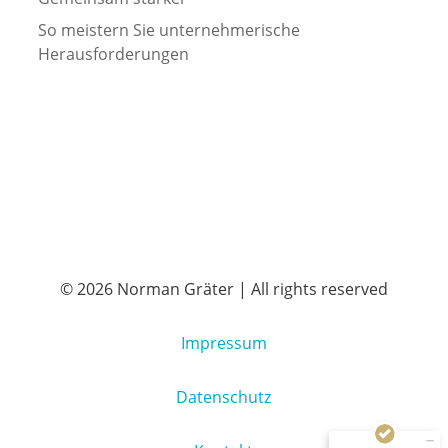
So meistern Sie unternehmerische
Herausforderungen
© 2026 Norman Gräter | All rights reserved
Kundenbewertungen und Erfahrungen zu
Norman Gräter
Impressum
SEHR GUT
100%
Empfehlungen auf
Datenschutz
ProvenExpert.com
4,83 / 5,00
250
55