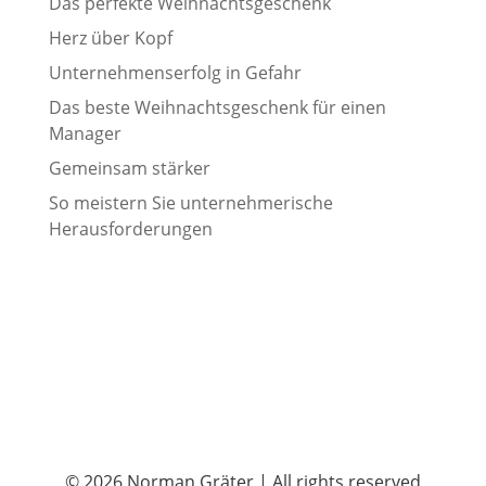
Das perfekte Weihnachtsgeschenk
Herz über Kopf
Unternehmenserfolg in Gefahr
Das beste Weihnachtsgeschenk für einen
Manager
Gemeinsam stärker
So meistern Sie unternehmerische
Herausforderungen
© 2026 Norman Gräter | All rights reserved
Kundenbewertungen und Erfahrungen zu