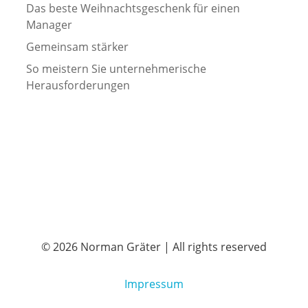
Das beste Weihnachtsgeschenk für einen
Manager
Gemeinsam stärker
So meistern Sie unternehmerische
Herausforderungen
© 2026 Norman Gräter | All rights reserved
Kundenbewertungen und Erfahrungen zu
Norman Gräter
Impressum
SEHR GUT
100%