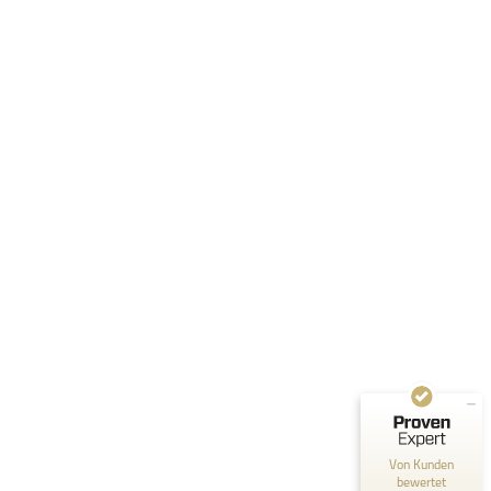
Kundenbewertungen und Erfahrungen zu
Norman Gräter
SEHR GUT
100%
Empfehlungen auf
ProvenExpert.com
4,83 / 5,00
250
55
Bewertungen auf
Bewertungen von 1
ProvenExpert.com
anderen Quelle
Von Kunden
bewertet