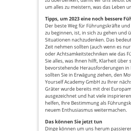
zu überdenken, damit wir uns selbst b
um alles zu meistern, was das Leben uns
Tipps, um 2023 eine noch bessere F
Der beste Weg für Führungskräfte und 
zu beginnen, ist, in sich zu gehen und 
Situationen nachzudenken. Das bedeute
Zeit nehmen sollten (auch wenn es nur
oder Achtsamkeitstechniken wie das F
Sie alles, was Ihnen hilft, Klarheit über
bevorstehende Herausforderungen in 
sollten Sie in Erwägung ziehen, den M
Yourself Academy GmbH zu Ihrer näch
Gräter wurde bereits mit drei Europame
ausgezeichnet und hat viele inspirier
helfen, Ihre Bestimmung als Führungskr
neuem Enthusiasmus weitermachen.
Das können Sie jetzt tun
Dinge können um uns herum passieren