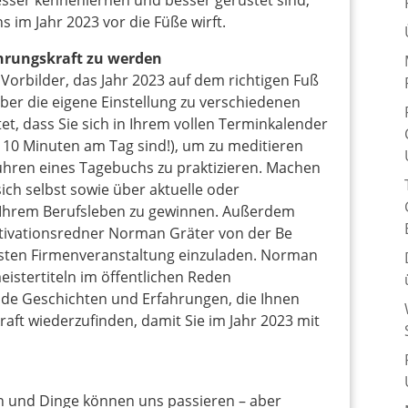
esser kennenlernen und besser gerüstet sind,
 im Jahr 2023 vor die Füße wirft.
ührungskraft zu werden
Vorbilder, das Jahr 2023 auf dem richtigen Fuß
über die eigene Einstellung zu verschiedenen
t, dass Sie sich in Ihrem vollen Terminkalender
 10 Minuten am Tag sind!), um zu meditieren
ühren eines Tagebuchs zu praktizieren. Machen
 sich selbst sowie über aktuelle oder
Ihrem Berufsleben zu gewinnen. Außerdem
otivationsredner Norman Gräter von der Be
sten Firmenveranstaltung einzuladen. Norman
istertiteln im öffentlichen Reden
ende Geschichten und Erfahrungen, die Ihnen
aft wiederzufinden, damit Sie im Jahr 2023 mit
 und Dinge können uns passieren – aber