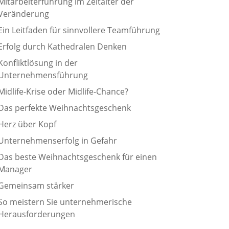
Mitarbeiterführung im Zeitalter der
Veränderung
Ein Leitfaden für sinnvollere Teamführung
Erfolg durch Kathedralen Denken
Konfliktlösung in der
Unternehmensführung
Midlife-Krise oder Midlife-Chance?
Das perfekte Weihnachtsgeschenk
Herz über Kopf
Unternehmenserfolg in Gefahr
Das beste Weihnachtsgeschenk für einen
Manager
Kundenbewertungen und Erfahrungen zu
Gemeinsam stärker
Norman Gräter
So meistern Sie unternehmerische
100%
SEHR GUT
Herausforderungen
Empfehlungen auf
ProvenExpert.com
4,83 / 5,00