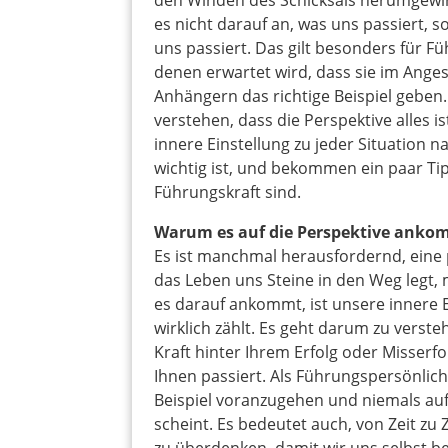
den Winden des Schicksals herumgewi
es nicht darauf an, was uns passiert, s
uns passiert. Das gilt besonders für F
denen erwartet wird, dass sie im Anges
Anhängern das richtige Beispiel geben. 
verstehen, dass die Perspektive alles i
innere Einstellung zu jeder Situation 
wichtig ist, und bekommen ein paar Tip
Führungskraft sind.
Warum es auf die Perspektive anko
Es ist manchmal herausfordernd, eine p
das Leben uns Steine in den Weg legt,
es darauf ankommt, ist unsere innere Ei
wirklich zählt. Es geht darum zu verste
Kraft hinter Ihrem Erfolg oder Misserf
Ihnen passiert. Als Führungspersönlic
Beispiel voranzugehen und niemals au
scheint. Es bedeutet auch, von Zeit zu