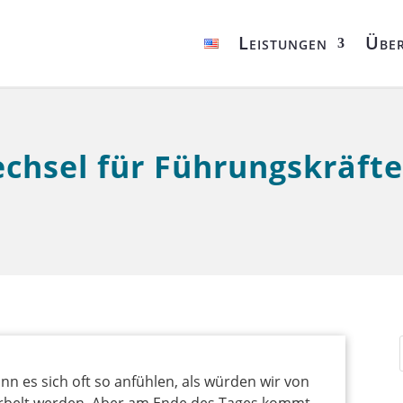
Leistungen
Über
chsel für Führungskräfte
nn es sich oft so anfühlen, als würden wir von