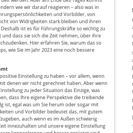
rbelt werden. Aber am Ende des Tages kommt
ondern wie wir darauf reagieren – also was in
ührungspersönlichkeiten und Vorbilder, von
icht von Widrigkeiten stark bleiben und ihren
Deshalb ist es für Führungskräfte so wichtig zu
st und dass sie sich die Zeit nehmen, über ihre
nachzudenken. Hier erfahren Sie, warum das so
ps, wie Sie im Jahr 2023 eine noch bessere
mmt
ositive Einstellung zu haben – vor allem, wenn
 mit denen wir nicht gerechnet haben. Aber wenn
nstellung zu jeder Situation das Einzige, was
hen, dass Ihre eigene Perspektive die treibende
olg ist, egal was um Sie herum oder sogar mit
hkeiten und Vorbilder bedeutet das, mit gutem
fzugeben, auch wenn es im Außen schwierig
 Zeit innezuhalten und unsere eigene Einstellung