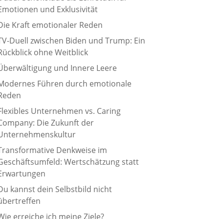
Emotionen und Exklusivität
Die Kraft emotionaler Reden
TV-Duell zwischen Biden und Trump: Ein
Rückblick ohne Weitblick
Überwältigung und Innere Leere
Modernes Führen durch emotionale
Reden
Flexibles Unternehmen vs. Caring
Company: Die Zukunft der
Unternehmenskultur
Transformative Denkweise im
Geschäftsumfeld: Wertschätzung statt
Erwartungen
Du kannst dein Selbstbild nicht
übertreffen
Wie erreiche ich meine Ziele?