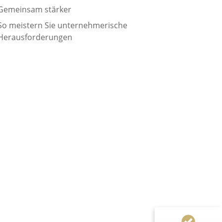
Gemeinsam stärker
So meistern Sie unternehmerische
Herausforderungen
Kundenbewertungen und Erfahrungen zu
Norman Gräter
100%
SEHR GUT
Empfehlungen auf
ProvenExpert.com
4,83 / 5,00
55
250
Bewertungen von 1
Bewertungen auf