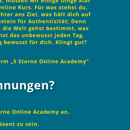
t, müssen wir einige Dinge klar
Online Kurs. Für was stehst du,
ter ans Ziel, was hält dich auf
stein für Authentizität; Denn
n die Welt gehst bestimmt, was
hst das unbewusst jeden Tag.
 bewusst für dich. Klingt gut?
form „5 Sterne Online Academy“
chnungen?
terne Online Academy an.
äsent zu sein.